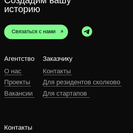
ООО «НП-СИСТЕМС»
ИНН: 2310214831
КПП: 231001001
ОГРН: 1192375041220
LALUNA