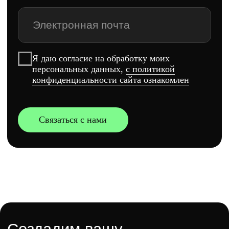
Проекты
Для резидентов сколково
Вакансии
Для стартапов
Контакты
+7 (495) 118-90-73
info@lunadigital.ru
г. Москва, БЦ ОКО,
1-й Красногвардейский
проезд, 21 стр. 1
ООО «ЛАЛУНА
ДИДЖИТАЛ»
ИНН: 7733473882
КПП: 773301001
ОГРН: 1257700375712