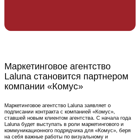
Маркетинговое агентство
Laluna становится партнером
компании «Комус»
Маркетинговое агентство Laluna заявляет о
подписании контракта с компанией «Комус»,
ставшей новым клиентом агентства. С начала года
Laluna будет выступать в роли маркетингового и
коммуникационного подрядчика для «Комус», беря
на себя важные работы по визуальному и
цифровому сопровождению ее деятельности.
В рамках сотрудничества агентство обеспечит
комплексный подход к продвижению бренда
«Комус» на рынке, включая разработку визуальных
материалов, стратегию digital-маркетинга и ведение
коммуникационных кампаний. Это партнерство
направлено на укрепление позиций компании в
своей отрасли и создание эффективной связи с
целевой аудиторией.
Мы готовы вложить все наши знания и опыт, чтобы
помочь компании «Комус» достигнуть новых высот
и успешно реализовать свои амбициозные цели.