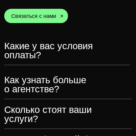
Создадим вашу
историю
Связаться с нами
Агентство
Заказчику
О нас
Контакты
Проекты
Для резидентов сколково
Вакансии
Для стартапов
AEO и GEO
Для агентств
Контакты
+7 (495) 118-90-73
info@lunadigital.ru
г. Москва, БЦ ОКО,
1-й Красногвардейский