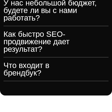
проезд, 21 стр. 1
ООО «ЛАЛУНА
ДИДЖИТАЛ»
ИНН: 7733473882
КПП: 773301001
ОГРН: 1257700375712
ООО «НП-СИСТЕМС»
ИНН: 2310214831
КПП: 231001001
ОГРН: 1192375041220
LALUNA